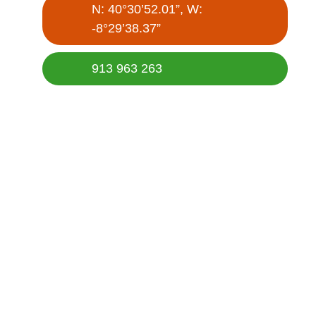
N: 40°30’52.01”, W:
-8°29’38.37”
913 963 263