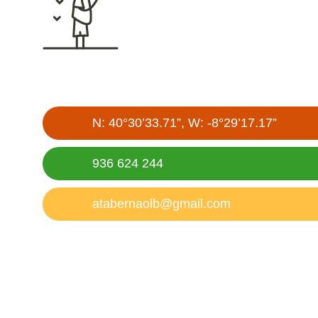
N: 40°30’33.71”, W: -8°29’17.17”
936 624 244
atabernaolb@gmail.com