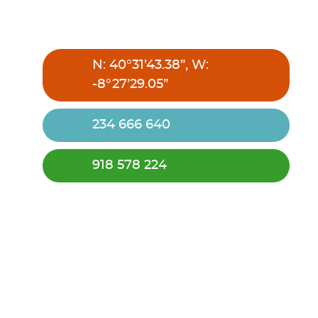
N: 40°31’43.38”, W:
-8°27’29.05”
234 666 640
918 578 224