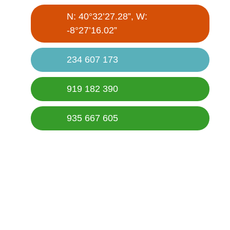
N: 40°32’27.28”, W:
-8°27’16.02”
234 607 173
919 182 390
935 667 605