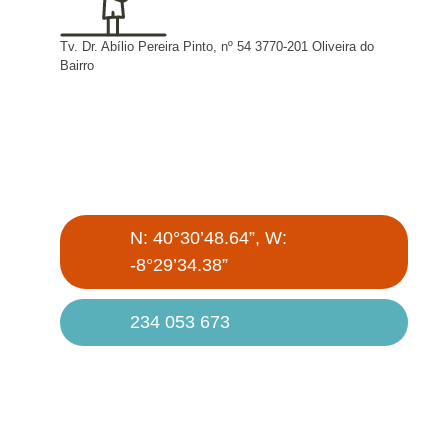
Tv. Dr. Abílio Pereira Pinto, nº 54 3770-201 Oliveira do
Bairro
N: 40°30’48.64”, W:
-8°29’34.38”
234 053 673