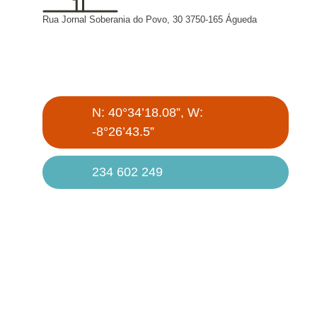
Rua Jornal Soberania do Povo, 30 3750-165 Águeda
N: 40°34’18.08”, W:
-8°26’43.5”
234 602 249