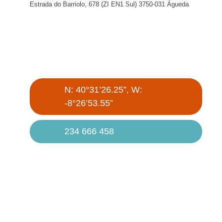
Estrada do Barriolo, 678 (ZI EN1 Sul) 3750-031 Águeda
N: 40°31’26.25”, W:
-8°26’53.55”
234 666 458