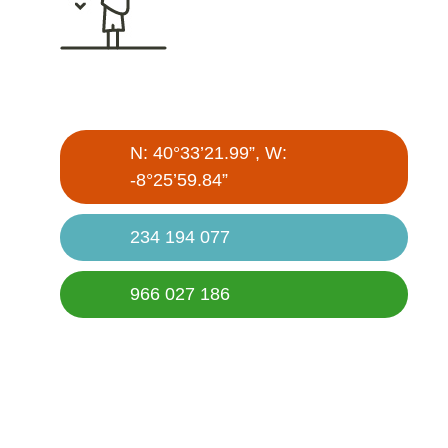
N: 40°33’21.99”, W:
-8°25’59.84”
234 194 077
966 027 186