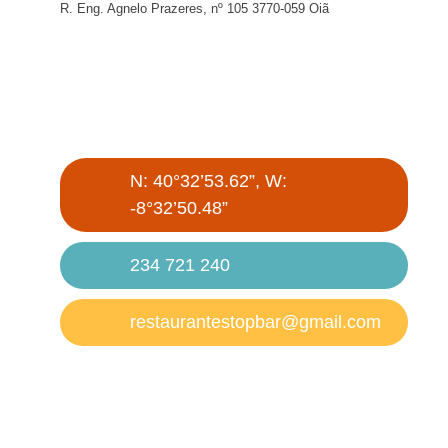
R. Eng. Agnelo Prazeres, nº 105 3770-059 Oiã
N: 40°32’53.62”, W:
-8°32’50.48”
234 721 240
restaurantestopbar@gmail.com