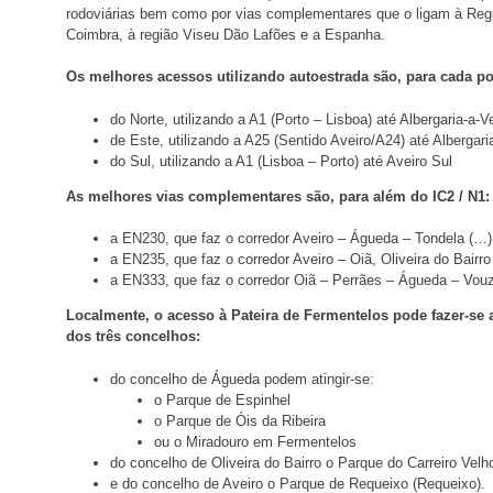
rodoviárias bem como por vias complementares que o ligam à Regi
Coimbra, à região Viseu Dão Lafões e a Espanha.
Os melhores acessos utilizando autoestrada são, para cada p
do Norte, utilizando a A1 (Porto – Lisboa) até Albergaria-a-V
de Este, utilizando a A25 (Sentido Aveiro/A24) até Albergari
do Sul, utilizando a A1 (Lisboa – Porto) até Aveiro Sul
As melhores vias complementares são, para além do IC2 / N1:
a EN230, que faz o corredor Aveiro – Águeda – Tondela (…)
a EN235, que faz o corredor Aveiro – Oiã, Oliveira do Bairro
a EN333, que faz o corredor Oiã – Perrães – Águeda – Vou
Localmente, o acesso à Pateira de Fermentelos pode fazer-se a
dos três concelhos:
do concelho de Águeda podem atingir-se:
o Parque de Espinhel
o Parque de Óis da Ribeira
ou o Miradouro em Fermentelos
do concelho de Oliveira do Bairro o Parque do Carreiro Velh
e do concelho de Aveiro o Parque de Requeixo (Requeixo).