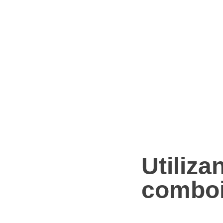
Utiliza
comboio