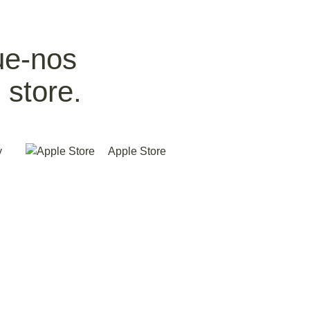
ue-nos
 store.
y
Apple Store