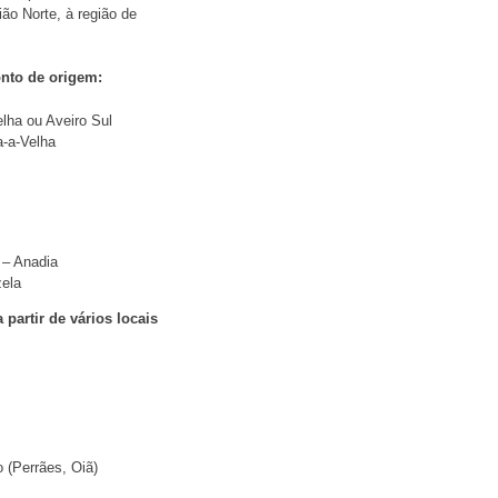
ão Norte, à região de
onto de origem:
elha ou Aveiro Sul
a-a-Velha
 – Anadia
zela
 partir de vários locais
o (Perrães, Oiã)