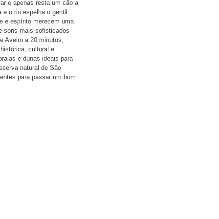
ar e apenas resta um cão a
e o rio espelha o gentil
te e espírito merecem uma
 e sons mais sofisticados
e Aveiro a 20 minutos,
stórica, cultural e
praias e dunas ideais para
reserva natural de São
stentes para passar um bom