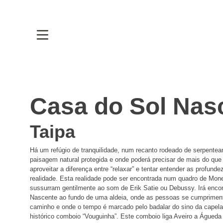
Casa do Sol Nas
Taipa
Há um refúgio de tranquilidade, num recanto rodeado de serpentean
paisagem natural protegida e onde poderá precisar de mais do q
aproveitar a diferença entre “relaxar” e tentar entender as profund
realidade. Esta realidade pode ser encontrada num quadro de Mon
sussurram gentilmente ao som de Erik Satie ou Debussy. Irá encon
Nascente ao fundo de uma aldeia, onde as pessoas se cumprime
caminho e onde o tempo é marcado pelo badalar do sino da capel
histórico comboio “Vouguinha”. Este comboio liga Aveiro a Águeda 