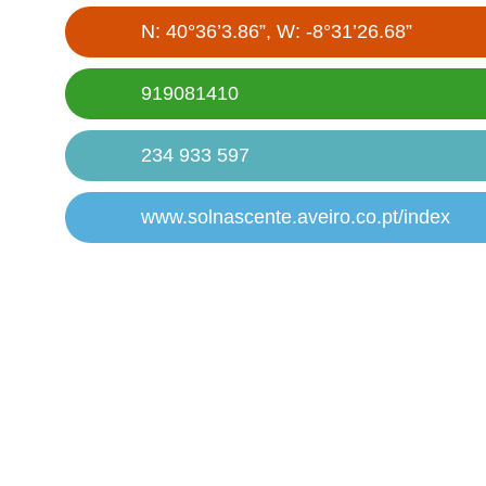
N: 40°36’3.86”, W: -8°31’26.68”
919081410
234 933 597
www.solnascente.aveiro.co.pt/index